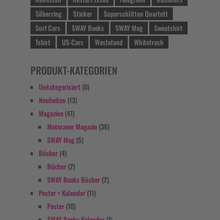
Silberring
Sticker
Superschlitten Quartett
Surf Cars
SWAY Books
SWAY Mag
Sweatshirt
Tshirt
US-Cars
Wasteland
Whitetrash
PRODUKT-KATEGORIEN
Unkategorisiert
(0)
Neuheiten
(13)
Magazine
(41)
Motoraver Magazin
(36)
SWAY Mag
(5)
Bücher
(4)
Bücher
(2)
SWAY Books Bücher
(2)
Poster + Kalender
(11)
Poster
(10)
SWAY Books Kalender
(1)