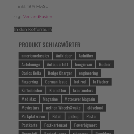
inkl. 19 % MwSt.
zzgl.
Versandkosten
In den Kofferraum
PRODUKT SCHLAGWÖRTER
americanclassics
Aufkleber
Aufnäher
Autolounge
Autoquartett
boogie van
Bücher
Carlos Kella
Dodge Charger
engineering
Fingerring
German Issue
hot rod
Jo Fischer
Kaffeebecher
Klamotten
krautmotors
Mad Max
Magazine
Motoraver Magazin
Moviestars
nethen Wheels&wake
oldschool
Parkplatzraver
Patch
pickup
Poster
Postkarte
Postkartenset
Powerbigmeet
Rennstoff
Restart Issue
ridegreen
Rumblers