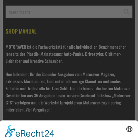
SHOP MANUAL
MOTORAVER ist die Fachwerkstatt für alle individuellen Benzinmenschen
jenseits des Plastik- Mainstreams: Auto-Punks, Drivestyler, Oldtimer-
Liebhaber und kreative Schrauber.
Hier bekommt Ihr die Sammler-Ausgaben vom Motoraver Magazin,
exklusives Merchandise, limitierte hochwertige Klamotten und cooles
Zubehör und Treibstoffe für Eure Schlitten. Ihr könnst die besten Motoraver-
Geschichten aus 35 Ausgaben lesen, unsere Gearhead Talkshow „Motoraver
GTS“ verfolgen und die Werkstattprojekte von Motoraver-Engineering
miterleben. Viel Vergnügen!
ZÜNDKONTAKT