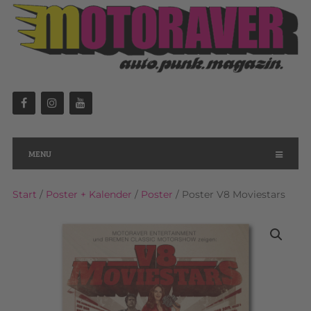
MENU
Start
/
Poster + Kalender
/
Poster
/ Poster V8 Moviestars