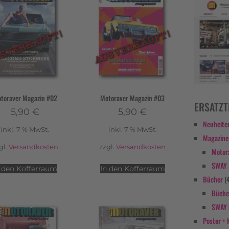
toraver Magazin #02
Motoraver Magazin #03
ERSATZT
5,90
€
5,90
€
Neuheite
inkl. 7 % MwSt.
inkl. 7 % MwSt.
Magazine
gl.
Versandkosten
zzgl.
Versandkosten
Motor
SWAY
n den Kofferraum
In den Kofferraum
Bücher
(
Büche
SWAY 
Poster + 