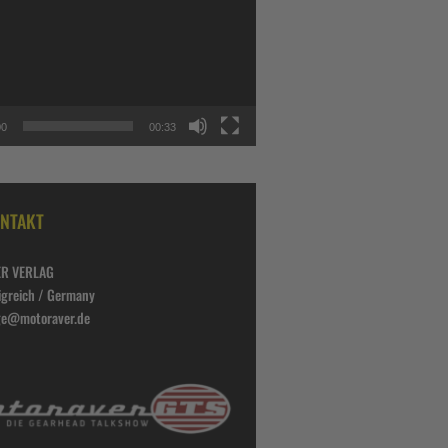
00
00:33
NTAKT
R VERLAG
igreich / Germany
lge@motoraver.de