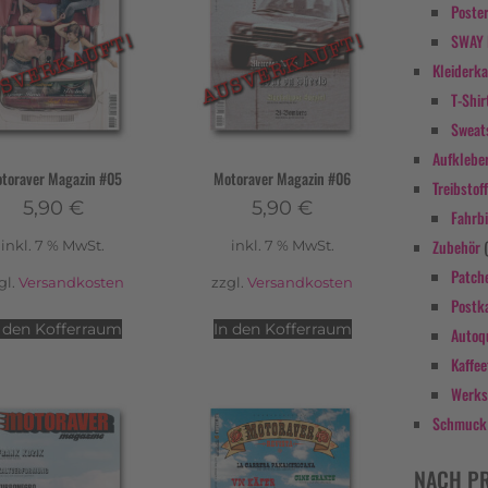
Poste
SWAY 
Kleiderk
T-Shir
Sweat
Aufklebe
toraver Magazin #05
Motoraver Magazin #06
Treibstof
5,90
€
5,90
€
Fahrbi
Zubehör
inkl. 7 % MwSt.
inkl. 7 % MwSt.
Patch
gl.
Versandkosten
zzgl.
Versandkosten
Postk
n den Kofferraum
In den Kofferraum
Autoq
Kaffee
Werks
Schmuck
NACH PR