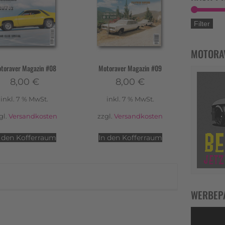
Filter
MOTORA
toraver Magazin #08
Motoraver Magazin #09
8,00
€
8,00
€
inkl. 7 % MwSt.
inkl. 7 % MwSt.
gl.
Versandkosten
zzgl.
Versandkosten
n den Kofferraum
In den Kofferraum
WERBEP
Video-
Player