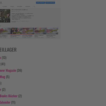
EILLAGER
n
(13)
(41)
aver Magazin
(36)
 Mag
(5)
4)
r
(2)
Books Bücher
(2)
Kalender
(11)