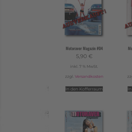
Motoraver Magazin #04
Mo
5,90
€
inkl. 7 % MwSt.
zzgl.
Versandkosten
zz
In den Kofferraum
I