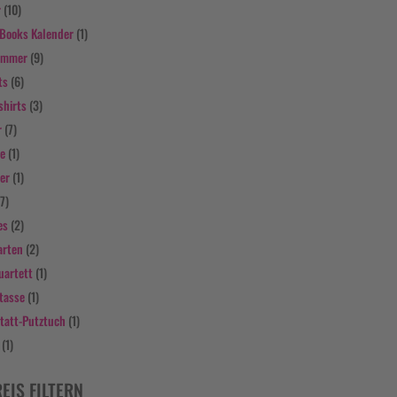
r
(10)
Books Kalender
(1)
ammer
(9)
ts
(6)
shirts
(3)
r
(7)
fe
(1)
er
(1)
(7)
es
(2)
arten
(2)
uartett
(1)
tasse
(1)
tatt-Putztuch
(1)
(1)
EIS FILTERN