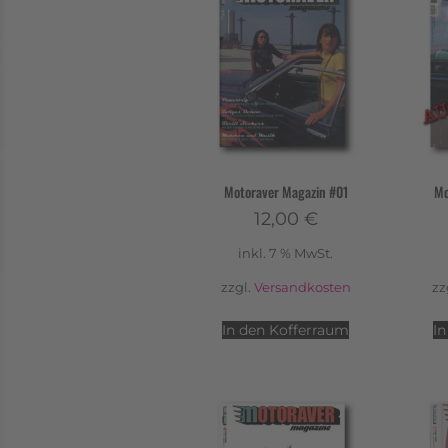
Motoraver Magazin #01
Mo
12,00
€
inkl. 7 % MwSt.
zzgl.
Versandkosten
zz
In den Kofferraum
I