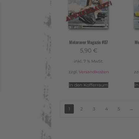
Motoraver Magazin #07
Mo
5,90
€
inkl. 7 % MwSt.
zzgl.
Versandkosten
zz
In den Kofferraum
I
1
2
3
4
5
→