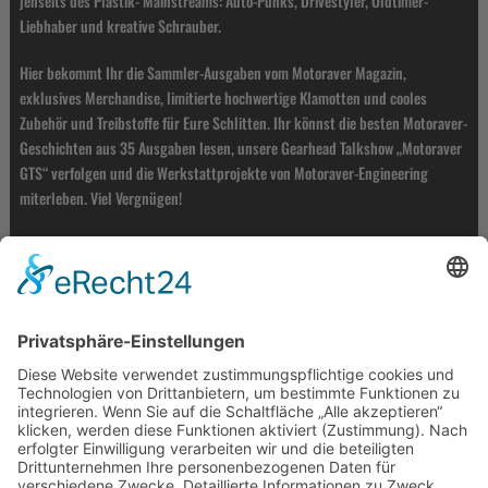
jenseits des Plastik- Mainstreams: Auto-Punks, Drivestyler, Oldtimer-
Liebhaber und kreative Schrauber.
Hier bekommt Ihr die Sammler-Ausgaben vom Motoraver Magazin,
exklusives Merchandise, limitierte hochwertige Klamotten und cooles
Zubehör und Treibstoffe für Eure Schlitten. Ihr könnst die besten Motoraver-
Geschichten aus 35 Ausgaben lesen, unsere Gearhead Talkshow „Motoraver
GTS“ verfolgen und die Werkstattprojekte von Motoraver-Engineering
miterleben. Viel Vergnügen!
ZÜNDKONTAKT
MOTORAVER VERLAG
21635 Königreich / Germany
Email: helge@motoraver.de