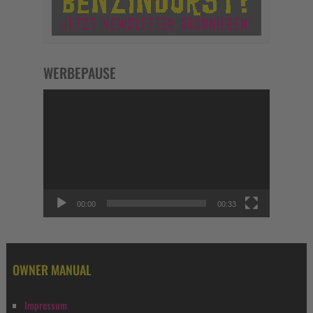
WERBEPAUSE
Video-
Player
00:00
00:33
OWNER MANUAL
Impressum