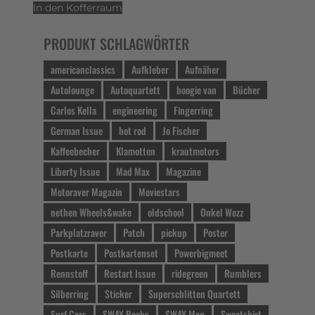
In den Kofferraum
PRODUKT SCHLAGWÖRTER
americanclassics
Aufkleber
Aufnäher
Autolounge
Autoquartett
boogie van
Bücher
Carlos Kella
engineering
Fingerring
German Issue
hot rod
Jo Fischer
Kaffeebecher
Klamotten
krautmotors
Liberty Issue
Mad Max
Magazine
Motoraver Magazin
Moviestars
nethen Wheels&wake
oldschool
Onkel Wezz
Parkplatzraver
Patch
pickup
Poster
Postkarte
Postkartenset
Powerbigmeet
Rennstoff
Restart Issue
ridegreen
Rumblers
Silberring
Sticker
Superschlitten Quartett
Surf Cars
SWAY Books
SWAY Mag
Sweatshirt