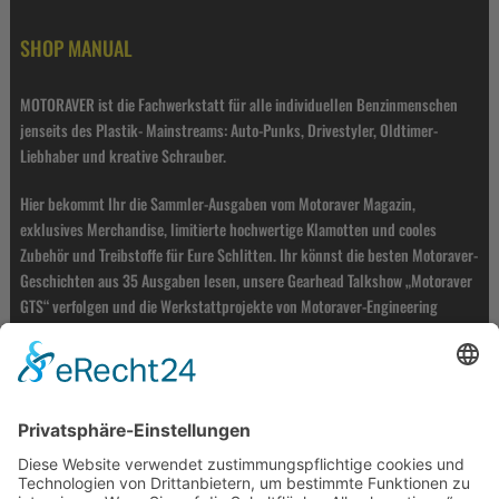
SHOP MANUAL
MOTORAVER ist die Fachwerkstatt für alle individuellen Benzinmenschen
jenseits des Plastik- Mainstreams: Auto-Punks, Drivestyler, Oldtimer-
Liebhaber und kreative Schrauber.
Hier bekommt Ihr die Sammler-Ausgaben vom Motoraver Magazin,
exklusives Merchandise, limitierte hochwertige Klamotten und cooles
Zubehör und Treibstoffe für Eure Schlitten. Ihr könnst die besten Motoraver-
Geschichten aus 35 Ausgaben lesen, unsere Gearhead Talkshow „Motoraver
GTS“ verfolgen und die Werkstattprojekte von Motoraver-Engineering
miterleben. Viel Vergnügen!
ZÜNDKONTAKT
MOTORAVER VERLAG
21635 Königreich / Germany