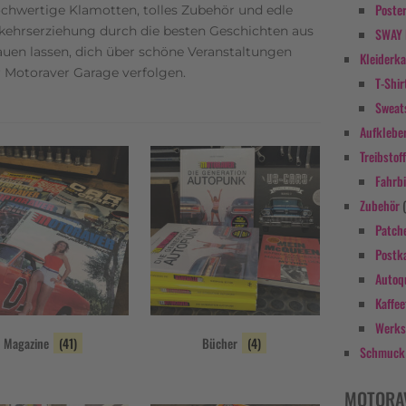
Poste
hochwertige Klamotten, tolles Zubehör und edle
erkehrserziehung durch die besten Geschichten aus
SWAY 
uen lassen, dich über schöne Veranstaltungen
Kleiderk
r Motoraver Garage verfolgen.
T-Shir
Sweat
Aufklebe
Treibstof
Fahrbi
Zubehör
Patch
Postk
Autoq
Kaffee
Werks
Magazine
(41)
Bücher
(4)
Schmuck
MOTORA