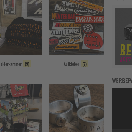
leiderkammer
(9)
Aufkleber
(7)
WERBEP
Video-
Player