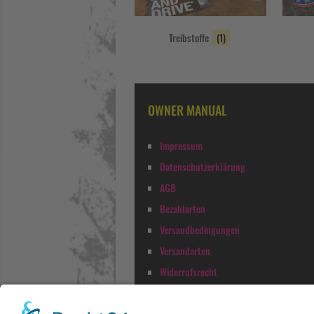
Treibstoffe
(1)
OWNER MANUAL
Impressum
Datenschutzerklärung
AGB
Bezahlarten
Versandbedingungen
Versandarten
Widerrufsrecht
Konto-Details