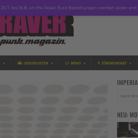
20.7. bis 16.8. on the Road. Eure Bestellungen werden leider erst 
R
GESCHICHTEN
NEWS
ZÜNDKONTAKT
IMPERIA
NEU: MO