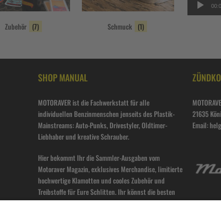
00:
Zubehör
(7)
Schmuck
(1)
SHOP MANUAL
ZÜNDKO
MOTORAVER ist die Fachwerkstatt für alle
MOTORAVE
individuellen Benzinmenschen jenseits des Plastik-
21635 Kön
Mainstreams: Auto-Punks, Drivestyler, Oldtimer-
Email: he
Liebhaber und kreative Schrauber.
Hier bekommt Ihr die Sammler-Ausgaben vom
Motoraver Magazin, exklusives Merchandise, limitierte
hochwertige Klamotten und cooles Zubehör und
Treibstoffe für Eure Schlitten. Ihr könnst die besten
Motoraver-Geschichten aus 35 Ausgaben lesen,
unsere Gearhead Talkshow „Motoraver GTS“ verfolgen