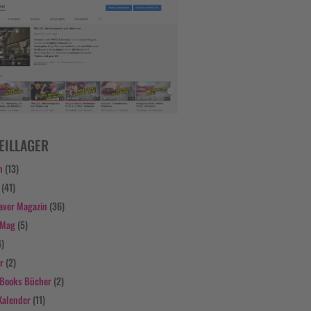
EILLAGER
n
(13)
(41)
aver Magazin
(36)
 Mag
(5)
4)
r
(2)
Books Bücher
(2)
Kalender
(11)