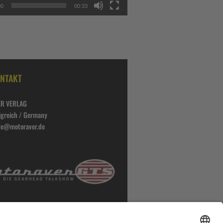
00
00:33
NTAKT
R VERLAG
igreich / Germany
lge@motoraver.de