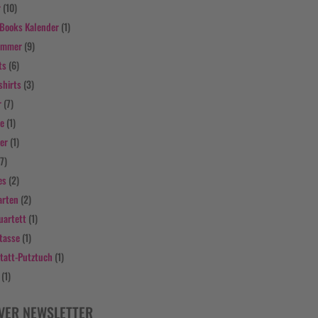
r
(10)
Books Kalender
(1)
ammer
(9)
ts
(6)
shirts
(3)
r
(7)
fe
(1)
er
(1)
(7)
es
(2)
arten
(2)
uartett
(1)
tasse
(1)
tatt-Putztuch
(1)
(1)
VER NEWSLETTER